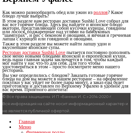
Как можно разнообразить обед или ужин из
роллов
? Какое
блюдо лучше выбрать?
В этом разделе нам ресторан доставки Sushki Love собрал для
вас все горячие блюда. Здесь вы найдете и японское блюдо
якитори, представляющей собой кусочки курицы, говядины
или лосося, поджаренные над углями на бамбуковых
“шампурах”, и рис с беконом и овощами, и яичная и гречневая
лапша с курицей или говядиной и овощами.
Также в этом разделе вы можете найти лапшу удон и
вкуснейшие японские супы.
Ресторан доставки Sushki Love
пытается постоянно пополнять
свое меню новыми блюдами японской и европейской кухни,
ведь наша главная задача заключается в том, чтобы каждый
мог найти у нас что-то для себя. Для того чтобы
удостовериться в этом – просто посмотрите меню нашего
ресторана.
Вы уже определились с блюдом? Заказать готовые горячие
блюда на дом вы можете в нашем ресторане – на оформление
покупки у вас уйдет не более пары минут, а заказ еды будет
приготовлен и доставлен по Верхнему Уфалею в удобное для
вас время. Приятного аппетита!
© Все права защищены. И П «Банных И. С.» 2014-2020 г.
Вся информация на сайте носит информационный характер и
не является публичной офертой.
Главная
Меню
Фирменные роллы