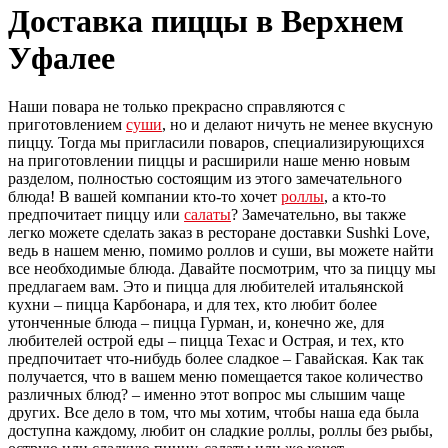
Доставка пиццы в Верхнем
Уфалее
Наши повара не только прекрасно справляются с
приготовлением
суши
, но и делают ничуть не менее вкусную
пиццу. Тогда мы пригласили поваров, специализирующихся
на приготовлении пиццы и расширили наше меню новым
разделом, полностью состоящим из этого замечательного
блюда! В вашей компании кто-то хочет
роллы
, а кто-то
предпочитает пиццу или
салаты
? Замечательно, вы также
легко можете сделать заказ в ресторане доставки Sushki Love,
ведь в нашем меню, помимо роллов и суши, вы можете найти
все необходимые блюда. Давайте посмотрим, что за пиццу мы
предлагаем вам. Это и пицца для любителей итальянской
кухни – пицца Карбонара, и для тех, кто любит более
утонченные блюда – пицца Гурман, и, конечно же, для
любителей острой еды – пицца Техас и Острая, и тех, кто
предпочитает что-нибудь более сладкое – Гавайская. Как так
получается, что в вашем меню помещается такое количество
различных блюд? – именно этот вопрос мы слышим чаще
других. Все дело в том, что мы хотим, чтобы наша еда была
доступна каждому, любит он сладкие роллы, роллы без рыбы,