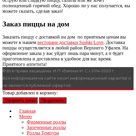
острую или сладкую пиццу, салаты или же хочет
полноценный горячий обед. Хорошо ли у нас получается, вы
можете сказать, сделав заказ!
Заказ пиццы на дом
Заказать пиццу с доставкой на дом по приятным ценам вы
можете в нашем
ресторане доставки Sushki Love
. Доставка
пиццы осуществляется в любой район Верхнего Уфалея. На
оформление заказа у вас уйдет лишь пара минут, а п будет
приготовлена и доставлена в удобное для вас время.
Приятного аппетита!
© Все права защищены. И П «Банных И. С.» 2014-2020 г.
Вся информация на сайте носит информационный характер и
не является публичной офертой.
Товар добавлен в корзину:
Оформить заказ
Продолжить
Главная
Меню
Фирменные роллы
Запеченные роллы
Роллы Темпура