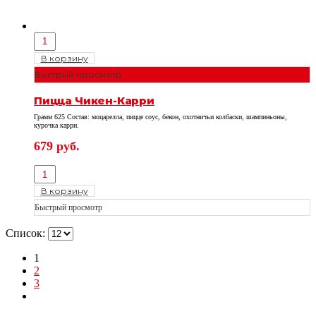
В корзину
Быстрый просмотр
Пицца Чикен-Карри
Грамм 625 Состав: моцарелла, пицце соус, бекон, охотничьи колбаски, шампиньоны,
курочка карри.
679
руб.
В корзину
Быстрый просмотр
Список:
1
2
3