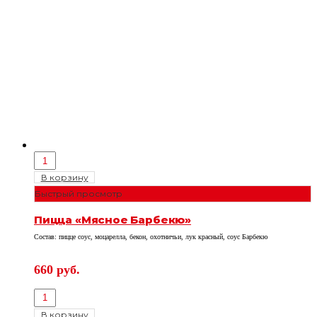
В корзину
Быстрый просмотр
Пицца «Мясное Барбекю»
Состав: пицце соус, моцарелла, бекон, охотничьи, лук красный, соус Барбекю
660
руб.
В корзину