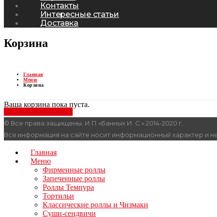
Контакты
Интересные статьи
Доставка
Корзина
Главная
Меню
Корзина
Ваша корзина пока пуста.
Вернуться в магазин
© Все права защищены. И П «Банных И. С.» 2014-2020 г.
Вся информация на сайте носит информационный характер и н
Главная
Меню
Фирменные роллы
Запеченные роллы
Роллы Темпура
Тортильи
Классические роллы и Чизмаки
Суши-сендвичи