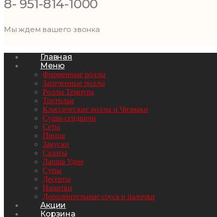
8- 951-814-1000
Мы ждем вашего звонка
Главная
Меню
Фирменные роллы
Запеченные роллы
Роллы Темпура
Тортильи
Классические роллы и Чизмаки
Суши-сендвичи
Сеты
Пицца
Закуски
Салаты
Лапша Удон
Супы
Десерты
Напитки
Дополнительные соуса и палочки
Акции
Корзина