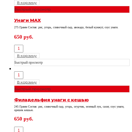
В корзину
Быстрый просмотр
Унаги МAX
275 Грамм Состав: рис, угорь, сливочный сыр, авокадо, белый кунжут, соус унаги.
650
руб.
В корзину
Быстрый просмотр
В корзину
Быстрый просмотр
Филадельфия унаги с кешью
245 Грамм Состав: рис, сливочный сыр, угорь, огурчик, зеленый лук, салат, соус унаги,
орешек кешью.
650
руб.