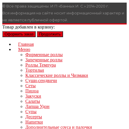
© Все права защищены. И П «Банных И. С.» 2014-2020 г.
Вся информация на сайте носит информационный характер и
не является публичной офертой.
Товар добавлен в корзину:
Оформить заказ
Продолжить
Главная
Меню
Фирменные роллы
Запеченные роллы
Роллы Темпура
Тортильи
Классические роллы и Чизмаки
Суши-сендвичи
Сеты
Пицца
Закуски
Салаты
Лапша Удон
Супы
Десерты
Напитки
Дополнительные соуса и палочки