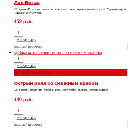
Лас-Вегас
220 грамм -Ролл с копченым лососем, сливочным сыром и зеленым луком. Украшен икрой
«Масаго» и кунжутом.
459
руб.
В корзину
Быстрый просмотр
В корзину
Быстрый просмотр
Острый ролл со снежным крабом
235 Грамм Состав: рис, снежный краб, соус спайси, авокадо, огурец, кунжут
440
руб.
В корзину
Быстрый просмотр