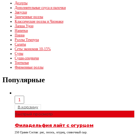
Десерты
Дополнительные соуса и палочки
Закуски
Запеченные роллы
Классические роллы и Чизмаки
Лапша Удон
Напитки
Пицца
Роллы Темпура
Салаты
Сеты экономия 10-15%
Супы
Суши-сендвичи
Тортильи
Фирменные роллы
Популярные
В корзину
Быстрый просмотр
Филадельфия лайт с огурцом
250 Грамм Состав: рис, лосось, огурец, сливочный сыр.