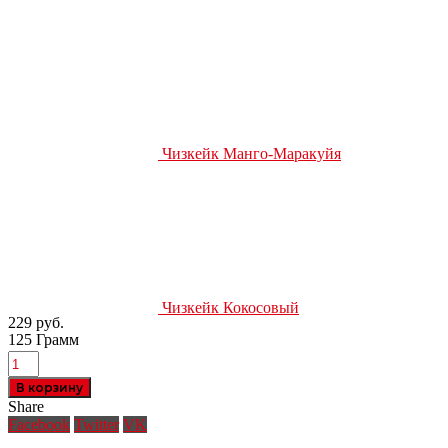
Чизкейк Манго-Маракуйя
Чизкейк Кокосовый
229
руб.
125 Грамм
В корзину
Share
Facebook
Twitter
VK