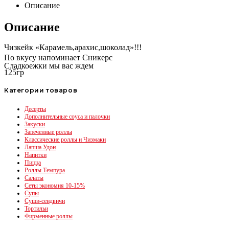
Описание
Описание
Чизкейк «Карамель,арахис,шоколад»!!!
По вкусу напоминает Сникерс
Сладкоежки мы вас ждем
125гр
Категории товаров
Десерты
Дополнительные соуса и палочки
Закуски
Запеченные роллы
Классические роллы и Чизмаки
Лапша Удон
Напитки
Пицца
Роллы Темпура
Салаты
Сеты экономия 10-15%
Супы
Суши-сендвичи
Тортильи
Фирменные роллы