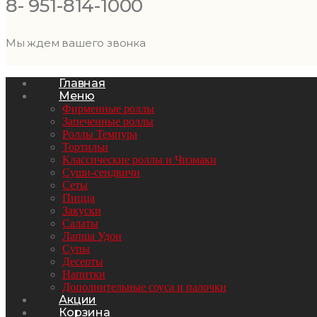
8- 951-814-1000
Мы ждем вашего звонка
Главная
Меню
Фирменные роллы
Запеченные роллы
Роллы Темпура
Тортильи
Классические роллы и Чизмаки
Суши-сендвичи
Сеты
Пицца
Закуски
Салаты
Лапша Удон
Супы
Десерты
Напитки
Дополнительные соуса и палочки
Акции
Корзина