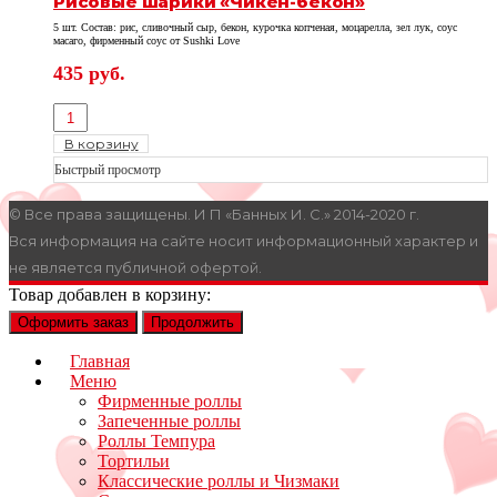
Рисовые шарики «Чикен-бекон»
5 шт. Состав: рис, сливочный сыр, бекон, курочка копченая, моцарелла, зел лук, соус
масаго, фирменный соус от Sushki Love
435
руб.
В корзину
Быстрый просмотр
© Все права защищены. И П «Банных И. С.» 2014-2020 г.
Вся информация на сайте носит информационный характер и
не является публичной офертой.
Товар добавлен в корзину:
Оформить заказ
Продолжить
Главная
Меню
Фирменные роллы
Запеченные роллы
Роллы Темпура
Тортильи
Классические роллы и Чизмаки