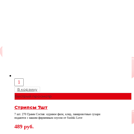
В корзину
Быстрый просмотр
Стрипсы 7шт
7 шт. 270 Грамм Состав: куриное филе, кляр, панировочные сухари
подаются с нашим фирменным соусом от Sushki Love
489
руб.