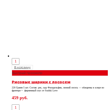
В корзину
Быстрый просмотр
Рисовые шарики с лососем
220 Грамм 5 шт. Состав: рис, сыр Филадельфия, свежий лосось — обжарены в кляре во
фритюре + фирменный соус от Sushki Love
459
руб.