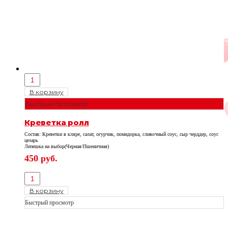
В корзину
Быстрый просмотр
Креветка ролл
Состав: Креветки в кляре, салат, огурчик, помидорка, сливочный соус, сыр черддер, соус
цезарь
Лепешка на выбор(Черная/Пшеничная)
450
руб.
В корзину
Быстрый просмотр