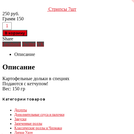
Стрипсы 7шт
250
руб.
Грамм 150
В корзину
Share
Facebook
Twitter
VK
Описание
Описание
Картофельные дольки в специях
Подаются с кетчупом!
Вес: 150 гр
Категории товаров
Десерты
Дополнительные соуса и палочки
Закуски
Запеченные роллы
Классические роллы и Чизмаки
Лапша Удон