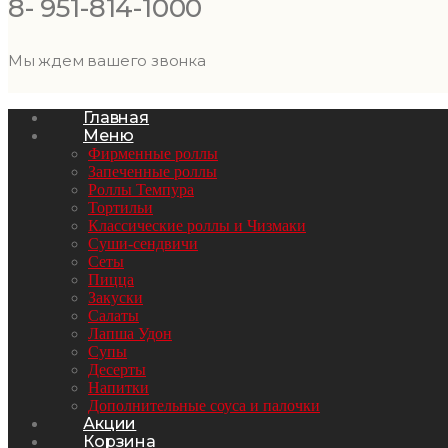
8- 951-814-1000
Мы ждем вашего звонка
Главная
Меню
Фирменные роллы
Запеченные роллы
Роллы Темпура
Тортильи
Классические роллы и Чизмаки
Суши-сендвичи
Сеты
Пицца
Закуски
Салаты
Лапша Удон
Супы
Десерты
Напитки
Дополнительные соуса и палочки
Акции
Корзина