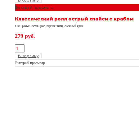
В корзину
Быстрый просмотр
Классический ролл острый спайси с крабом
110 Грамм Состав: рис, перчик чили, снежный краб.
279
руб.
В корзину
Быстрый просмотр