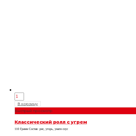
В корзину
Быстрый просмотр
Классический ролл с угрем
110 Грамм Состав: рис, угорь, унаги соус