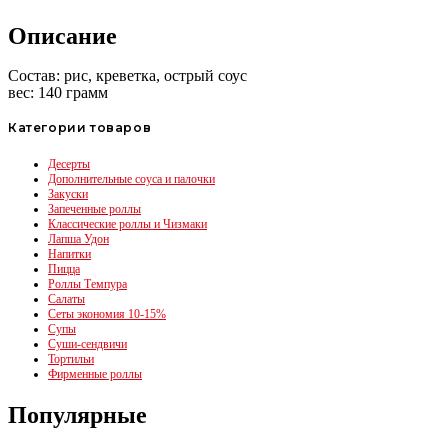
Описание
Состав: рис, креветка, острый соус
вес: 140 грамм
Категории товаров
Десерты
Дополнительные соуса и палочки
Закуски
Запеченные роллы
Классические роллы и Чизмаки
Лапша Удон
Напитки
Пицца
Роллы Темпура
Салаты
Сеты экономия 10-15%
Супы
Суши-сендвичи
Тортильи
Фирменные роллы
Популярные