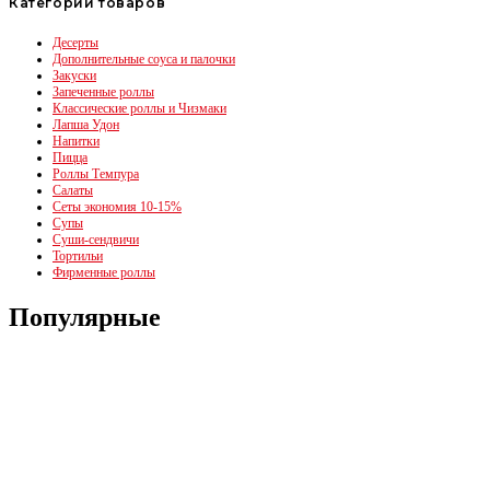
Категории товаров
Десерты
Дополнительные соуса и палочки
Закуски
Запеченные роллы
Классические роллы и Чизмаки
Лапша Удон
Напитки
Пицца
Роллы Темпура
Салаты
Сеты экономия 10-15%
Супы
Суши-сендвичи
Тортильи
Фирменные роллы
Популярные