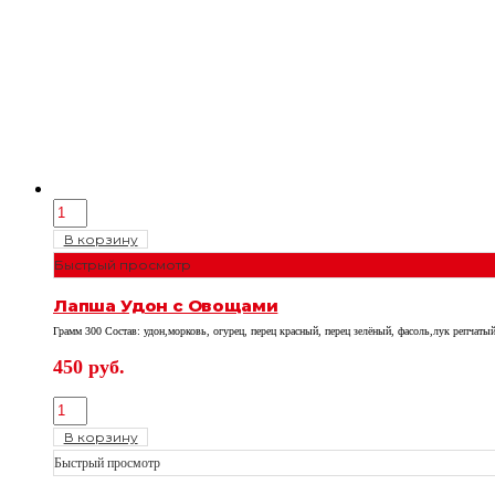
В корзину
Быстрый просмотр
Лапша Удон с Овощами
Грамм 300 Состав: удон,морковь, огурец, перец красный, перец зелёный, фасоль,лук репчаты
450
руб.
В корзину
Быстрый просмотр