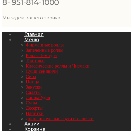
8- 951-814-1000
Мы ждем вашего звонка
Главная
Меню
Фирменные роллы
Запеченные роллы
Роллы Темпура
Тортильи
Классические роллы и Чизмаки
Суши-сендвичи
Сеты
Пицца
Закуски
Салаты
Лапша Удон
Супы
Десерты
Напитки
Дополнительные соуса и палочки
Акции
Корзина