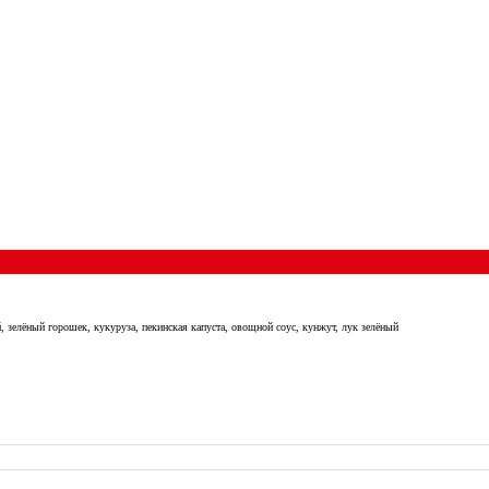
й, зелёный горошек, кукуруза, пекинская капуста, овощной соус, кунжут, лук зелёный