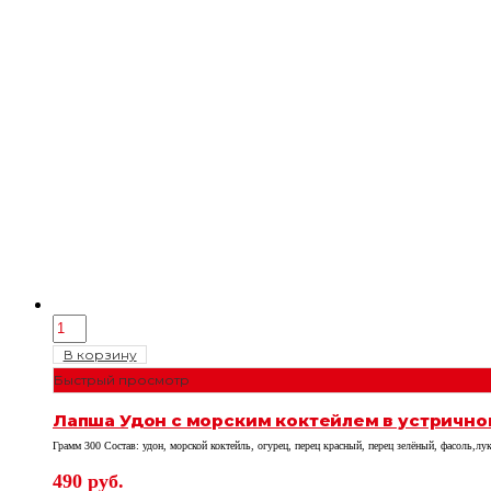
В корзину
Быстрый просмотр
Лапша Удон с морским коктейлем в устрично
Грамм 300 Состав: удон, морской коктейль, огурец, перец красный, перец зелёный, фасоль,л
490
руб.