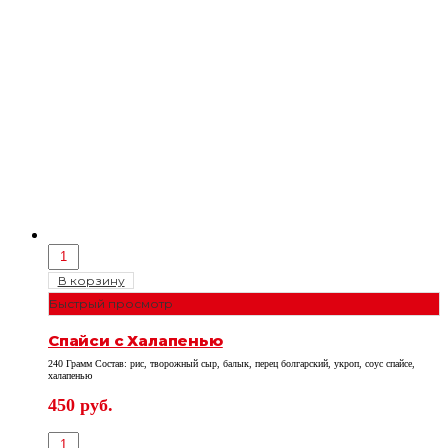
В корзину
Быстрый просмотр
Спайси с Халапенью
240 Грамм Состав: рис, творожный сыр, балык, перец болгарский, укроп, соус спайсе,
халапенью
450
руб.