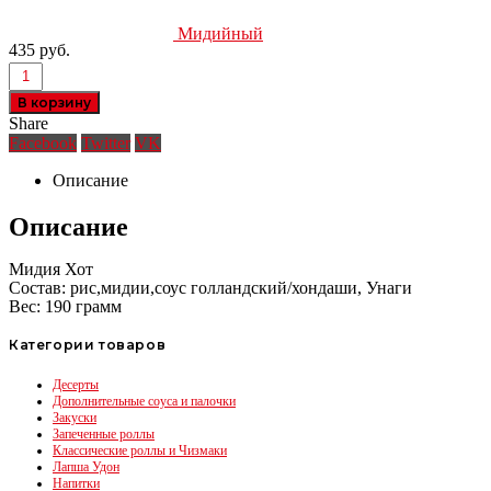
Мидийный
435
руб.
В корзину
Share
Facebook
Twitter
VK
Описание
Описание
Мидия Хот
Состав: рис,мидии,соус голландский/хондаши, Унаги
Вес: 190 грамм
Категории товаров
Десерты
Дополнительные соуса и палочки
Закуски
Запеченные роллы
Классические роллы и Чизмаки
Лапша Удон
Напитки