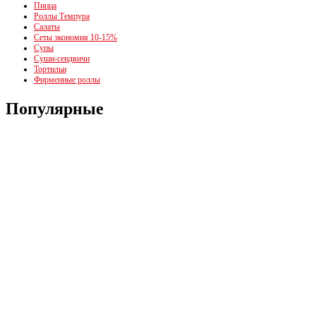
Пицца
Роллы Темпура
Салаты
Сеты экономия 10-15%
Супы
Суши-сендвичи
Тортильи
Фирменные роллы
Популярные