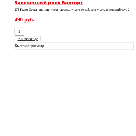
Запеченный ролл Восторг
275 Грамм Состав:рис, сыр, угорь, лосось, кунжут белый, соус унаги, фирменный соус 2
490
руб.
В корзину
Быстрый просмотр