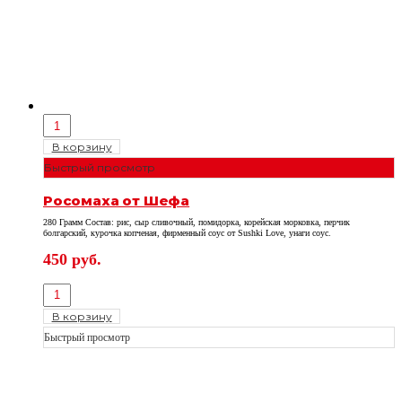
В корзину
Быстрый просмотр
Росомаха от Шефа
280 Грамм Состав: рис, сыр сливочный, помидорка, корейская морковка, перчик
болгарский, курочка копченая, фирменный соус от Sushki Love, унаги соус.
450
руб.
В корзину
Быстрый просмотр