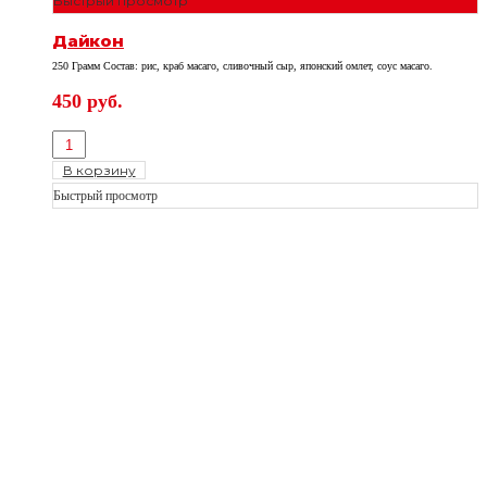
Быстрый просмотр
Дайкон
250 Грамм Состав: рис, краб масаго, сливочный сыр, японский омлет, соус масаго.
450
руб.
В корзину
Быстрый просмотр