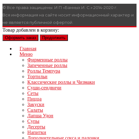
© Все права защищены. И П «Банных И. С.» 2014-2020 г.
Вся информация на сайте носит информационный характер и
не является публичной офертой.
Товар добавлен в корзину:
Оформить заказ
Продолжить
Главная
Меню
Фирменные роллы
Запеченные роллы
Роллы Темпура
Тортильи
Классические роллы и Чизмаки
Суши-сендвичи
Сеты
Пицца
Закуски
Салаты
Лапша Удон
Супы
Десерты
Напитки
Дополнительные соуса и палочки