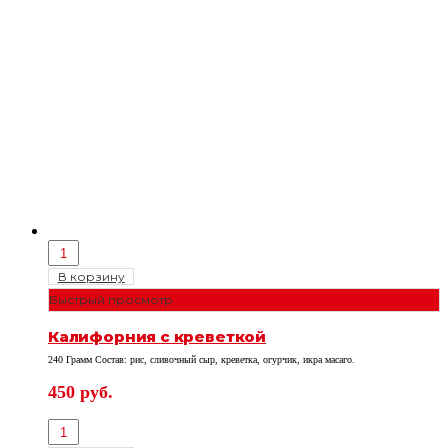
В корзину
Быстрый просмотр
Калифорния с креветкой
240 Грамм Состав: рис, сливочный сыр, креветка, огурчик, икра масаго.
450
руб.