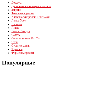
Десерты
Дополнительные соуса и палочки
Закуски
Запеченные роллы
Классические роллы и Чизмаки
Лапша Удон
Напитки
Пицца
Роллы Темпура
Салаты
Сеты экономия 10-15%
Супы
Суши-сендвичи
Тортильи
Фирменные роллы
Популярные