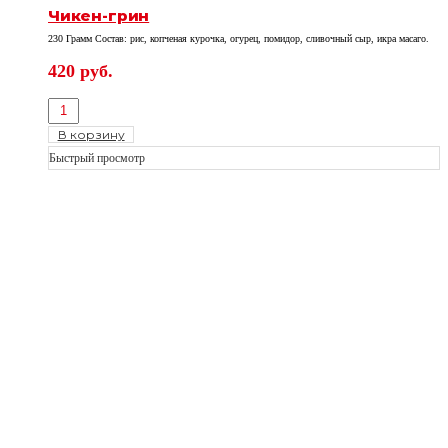
Чикен-грин
230 Грамм Состав: рис, копченая курочка, огурец, помидор, сливочный сыр, икра масаго.
420
руб.
В корзину
Быстрый просмотр