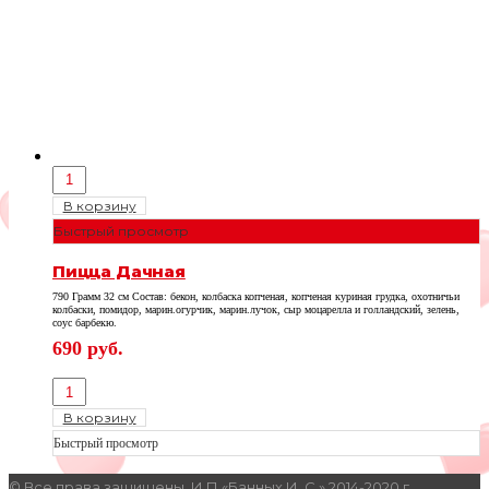
В корзину
Быстрый просмотр
Пицца Дачная
790 Грамм 32 см Состав: бекон, колбаска копченая, копченая куриная грудка, охотничьи
колбаски, помидор, марин.огурчик, марин.лучок, сыр моцарелла и голландский, зелень,
соус барбекю.
690
руб.
В корзину
Быстрый просмотр
© Все права защищены. И П «Банных И. С.» 2014-2020 г.