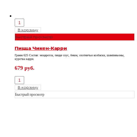
В корзину
Быстрый просмотр
Пицца Чикен-Карри
Грамм 625 Состав: моцарелла, пицце соус, бекон, охотничьи колбаски, шампиньоны,
курочка карри.
679
руб.
В корзину
Быстрый просмотр