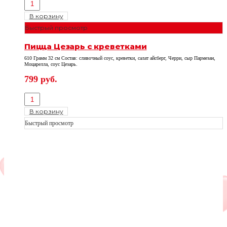
В корзину
Быстрый просмотр
Пицца Цезарь с креветками
610 Грамм 32 см Состав: сливочный соус, креветки, салат айсберг, Черри, сыр Пармезан,
Моцарелла, соус Цезарь.
799
руб.
В корзину
Быстрый просмотр