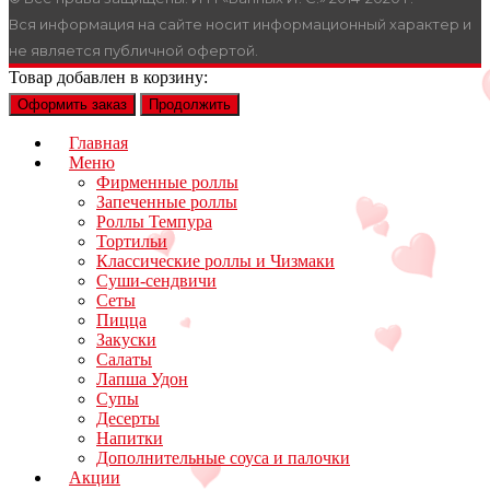
Вся информация на сайте носит информационный характер и
не является публичной офертой.
Товар добавлен в корзину:
Оформить заказ
Продолжить
Главная
Меню
Фирменные роллы
Запеченные роллы
Роллы Темпура
Тортильи
Классические роллы и Чизмаки
Суши-сендвичи
Сеты
Пицца
Закуски
Салаты
Лапша Удон
Супы
Десерты
Напитки
Дополнительные соуса и палочки
Акции