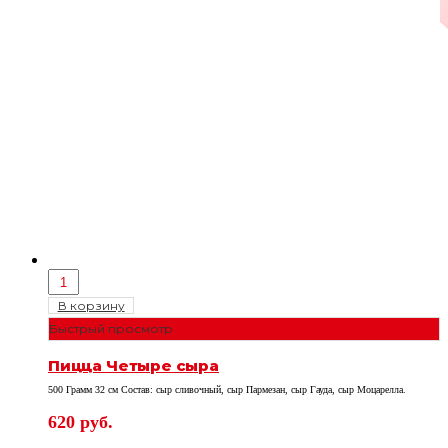
В корзину
Быстрый просмотр
Пицца Четыре сыра
500 Грамм 32 см Состав: сыр сливочный, сыр Пармезан, сыр Гауда, сыр Моцарелла.
620
руб.