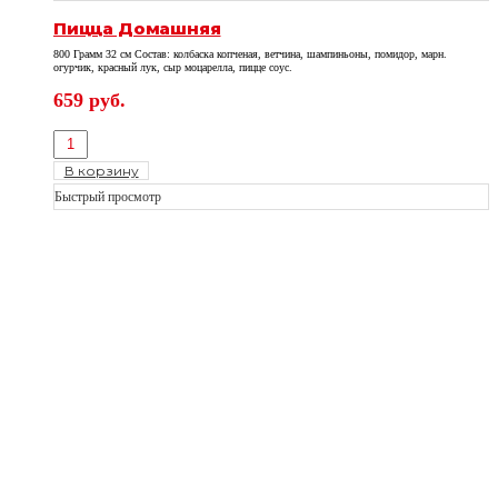
Пицца Домашняя
800 Грамм 32 см Состав: колбаска копченая, ветчина, шампиньоны, помидор, марн.
огурчик, красный лук, сыр моцарелла, пицце соус.
659
руб.
В корзину
Быстрый просмотр