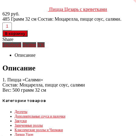
Пицца Цезарь с креветками
629
руб.
485 Грамм 32 см Состав: Моцарелла, пицце соус, салями.
В корзину
Share
Facebook
Twitter
VK
Описание
Описание
1. Пицца «Салями»
Состав: Моцарелла, пицце соус, салями
Вес: 500 грамм 32 см
Категории товаров
Десерты
Дополнительные соуса и палочки
Закуски
Запеченные роллы
Классические роллы и Чизмаки
Лапша Удон