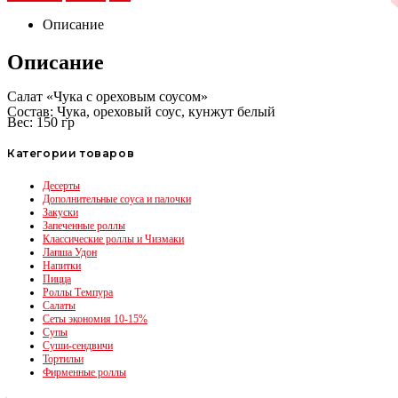
Описание
Описание
Салат «Чука с ореховым соусом»
Состав: Чука, ореховый соус, кунжут белый
Вес: 150 гр
Категории товаров
Десерты
Дополнительные соуса и палочки
Закуски
Запеченные роллы
Классические роллы и Чизмаки
Лапша Удон
Напитки
Пицца
Роллы Темпура
Салаты
Сеты экономия 10-15%
Супы
Суши-сендвичи
Тортильи
Фирменные роллы