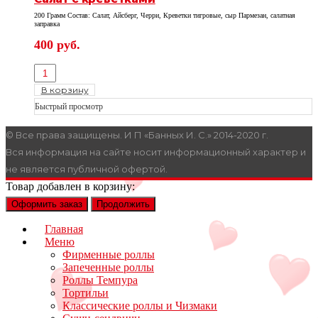
200 Грамм Состав: Салат, Айсберг, Черри, Креветки тигровые, сыр Пармезан, салатная
заправка
400
руб.
В корзину
Быстрый просмотр
© Все права защищены. И П «Банных И. С.» 2014-2020 г.
Вся информация на сайте носит информационный характер и
не является публичной офертой.
Товар добавлен в корзину:
Оформить заказ
Продолжить
Главная
Меню
Фирменные роллы
Запеченные роллы
Роллы Темпура
Тортильи
Классические роллы и Чизмаки