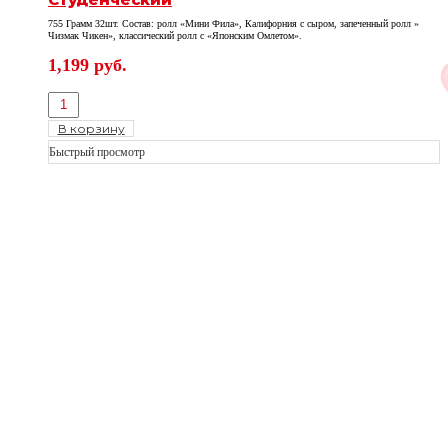
755 Грамм 32шт. Состав: ролл «Мини Фила», Калифорния с сыром, запеченный ролл »
Чизмак Чикен», классический ролл с «Японским Омлетом».
1,199
руб.
В корзину
Быстрый просмотр