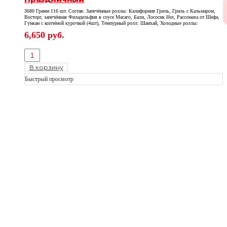
3680 Грамм 116 шт. Состав: Запечённые роллы: Калифорния Гриль, Гриль с Кальмаром,
Восторг, запечённая Филадельфия в соусе Масаго, Бали, Лососик Hot, Рассомаха от Шефа,
Гункан с копчёной курочкой (4шт), Темпурный ролл: Шанхай, Холодные роллы:
Филадельфия Шик, Фила Лайт, Япония, Калифорния с Креветкой, Цезарь, Сяке Маки
6,650
руб.
В корзину
Быстрый просмотр