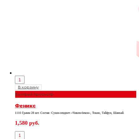
В корзину
Быстрый просмотр
Феникс
1110 Грамм 28 шт. Состав: Суши-сендвич «Чикен-бекон», Токио, Тайфун, Шанхай.
1,580
руб.