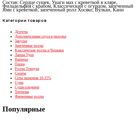
Состав: Сердце сушек, Унаги мах с креветкой в кляре,
Филадельфия с крабом, Классический с огурцом, запеченный
Ями с креветкой, запеченный ролл Хосяке, Вулкан, Кани
Категории товаров
Десерты
Дополнительные соуса и палочки
Закуски
Запеченные роллы
Классические роллы и Чизмаки
Лапша Удон
Напитки
Пицца
Роллы Темпура
Салаты
Сеты экономия 10-15%
Супы
Суши-сендвичи
Тортильи
Фирменные роллы
Популярные