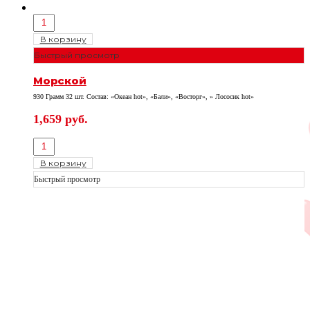
В корзину
Быстрый просмотр
Морской
930 Грамм 32 шт. Состав: «Океан hot», «Бали», «Восторг», » Лососик hot»
1,659
руб.
В корзину
Быстрый просмотр