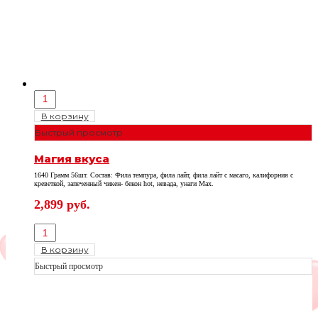
В корзину
Быстрый просмотр
Магия вкуса
1640 Грамм 56шт. Состав: Фила темпура, фила лайт, фила лайт с масаго, калифорния с
креветкой, запеченный чикен- бекон hot, невада, унаги Max.
2,899
руб.
В корзину
Быстрый просмотр