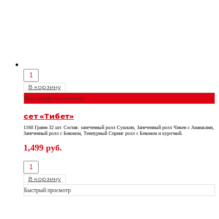
В корзину
Быстрый просмотр
сет «Тибет»
1160 Грамм 32 шт. Состав: запеченный ролл Сушкин, Запеченный ролл Чикен с Ананасами,
Запеченный ролл с Беконом, Темпурный Спринг ролл с Беконом и курочкой.
1,499
руб.
В корзину
Быстрый просмотр