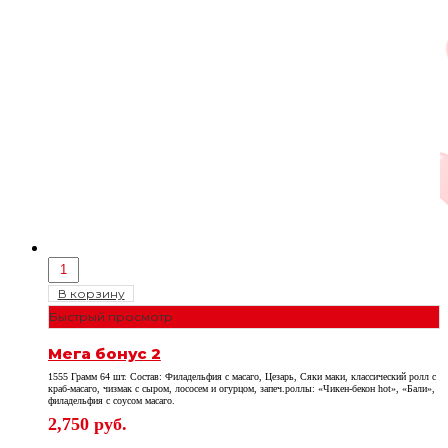
В корзину
Быстрый просмотр
Мега бонус 2
1555 Грамм 64 шт. Состав: Филадельфия с масаго, Цезарь, Сяки маки, классический ролл с
краб-масаго, чизмак с сыром, лососем и огурцом, запеч.роллы: «Чикен-бекон hot», «Бали»,
филадельфия с соусом масаго.
2,750
руб.