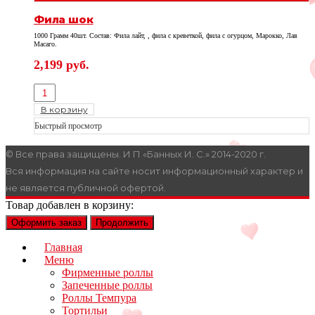
Фила шок
1000 Грамм 40шт. Состав: Фила лайт, , фила с креветкой, фила с огурцом, Марокко, Лав
Масаго.
2,199
руб.
В корзину
Быстрый просмотр
© Все права защищены. И П «Банных И. С.» 2014-2020 г.
Вся информация на сайте носит информационный характер и
не является публичной офертой.
Товар добавлен в корзину:
Оформить заказ
Продолжить
Главная
Меню
Фирменные роллы
Запеченные роллы
Роллы Темпура
Тортильи