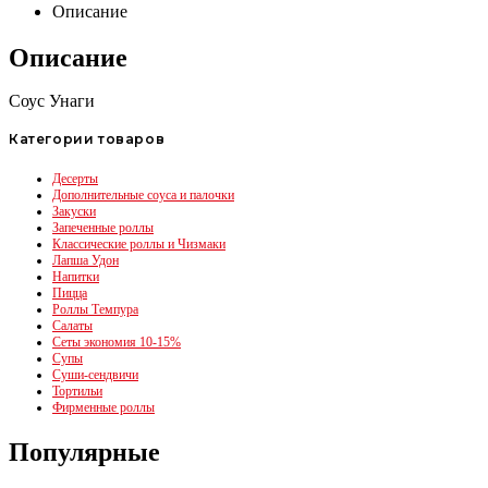
Описание
Описание
Соус Унаги
Категории товаров
Десерты
Дополнительные соуса и палочки
Закуски
Запеченные роллы
Классические роллы и Чизмаки
Лапша Удон
Напитки
Пицца
Роллы Темпура
Салаты
Сеты экономия 10-15%
Супы
Суши-сендвичи
Тортильи
Фирменные роллы
Популярные