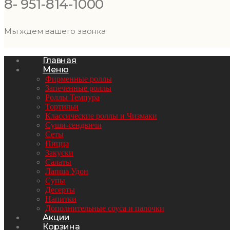
8- 951-814-1000
Мы ждем вашего звонка
Главная
Меню
Фирменные роллы
Запеченные роллы
Роллы Темпура
Тортильи
Классические роллы и Чизмаки
Суши-сендвичи
Сеты
Пицца
Закуски
Салаты
Лапша Удон
Супы
Десерты
Напитки
Дополнительные соуса и палочки
Акции
Корзина