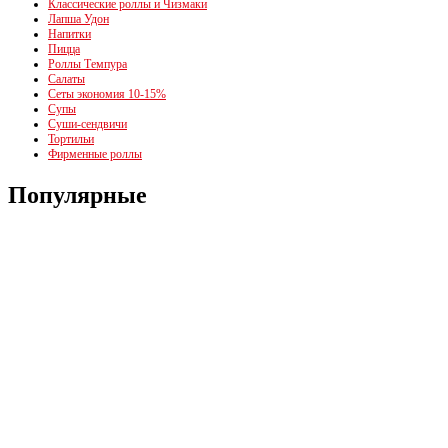
Классические роллы и Чизмаки
Лапша Удон
Напитки
Пицца
Роллы Темпура
Салаты
Сеты экономия 10-15%
Супы
Суши-сендвичи
Тортильи
Фирменные роллы
Популярные