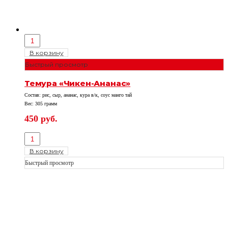
В корзину
Быстрый просмотр
Темура «Чикен-Ананас»
Состав: рис, сыр, ананас, кура в/к, соус манго тай
Вес: 305 грамм
450
руб.
В корзину
Быстрый просмотр