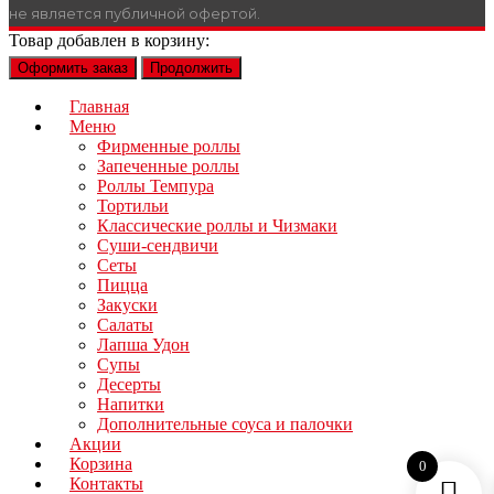
не является публичной офертой.
Товар добавлен в корзину:
Оформить заказ
Продолжить
Главная
Меню
Фирменные роллы
Запеченные роллы
Роллы Темпура
Тортильи
Классические роллы и Чизмаки
Суши-сендвичи
Сеты
Пицца
Закуски
Салаты
Лапша Удон
Супы
Десерты
Напитки
Дополнительные соуса и палочки
Акции
Корзина
0
Контакты