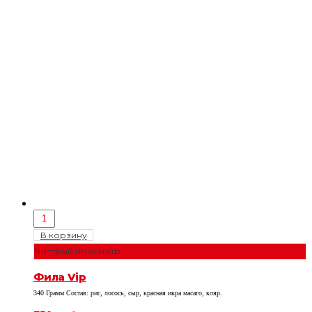
В корзину
Быстрый просмотр
Фила Vip
340 Грамм Состав: рис, лосось, сыр, красная икра масаго, кляр.