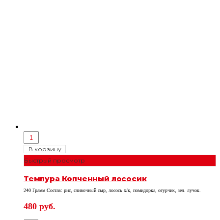
В корзину
Быстрый просмотр
Темпура Копченный лососик
240 Грамм Состав: рис, сливочный сыр, лосось х/к, помидорка, огурчик, зел. лучок.
480
руб.