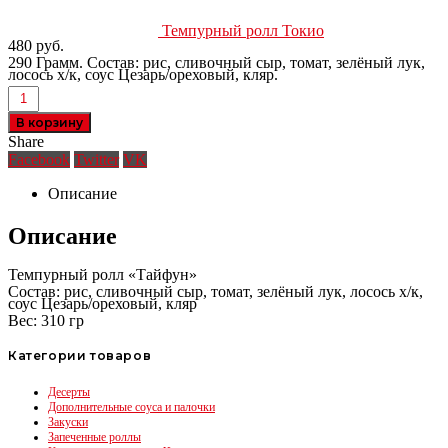
Темпурный ролл Токио
480
руб.
290 Грамм. Состав: рис, сливочный сыр, томат, зелёный лук,
лосось х/к, соус Цезарь/ореховый, кляр.
В корзину
Share
Facebook
Twitter
VK
Описание
Описание
Темпурный ролл «Тайфун»
Состав: рис, сливочный сыр, томат, зелёный лук, лосось х/к,
соус Цезарь/ореховый, кляр
Вес: 310 гр
Категории товаров
Десерты
Дополнительные соуса и палочки
Закуски
Запеченные роллы