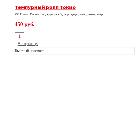
Темпурный ролл Токио
295 Грамм. Состав: рис, курочка в/к, сыр чеддер, салат, томат, кляр.
450
руб.
В корзину
Быстрый просмотр