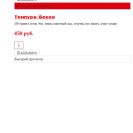
Быстрый просмотр
Темпура- Бекон
230 Грамм Состав: Рис, бекон,сливочный сыр, огурчик,соус масаго, кляр+сухари.
450
руб.
В корзину
Быстрый просмотр