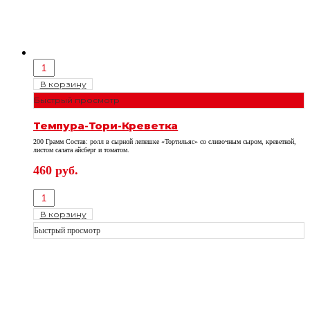
В корзину
Быстрый просмотр
Темпура-Тори-Креветка
200 Грамм Состав: ролл в сырной лепешке «Тортильяс» со сливочным сыром, креветкой,
листом салата айсберг и томатом.
460
руб.
В корзину
Быстрый просмотр