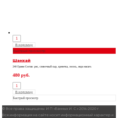
В корзину
Быстрый просмотр
Шанхай
240 Грамм Состав: рис, сливочный сыр, креветка, лосось, икра масаго.
480
руб.
В корзину
Быстрый просмотр
© Все права защищены. И П «Банных И. С.» 2014-2020 г.
Вся информация на сайте носит информационный характер и