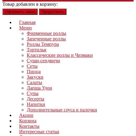
Товар добавлен в корзину:
Оформить заказ
Продолжить
Главная
Меню
Фирменные роллы
Запеченные роллы
Роллы Темпура
Тортильи
Классические роллы и Чизмаки
Суши-сендвичи
Сеты
Пицца
Закуски
Салаты
Лапша Удон
Супы
Десерты
Напитки
Дополнительные соуса и палочки
Акции
Корзина
Контакты
Интересные статьи