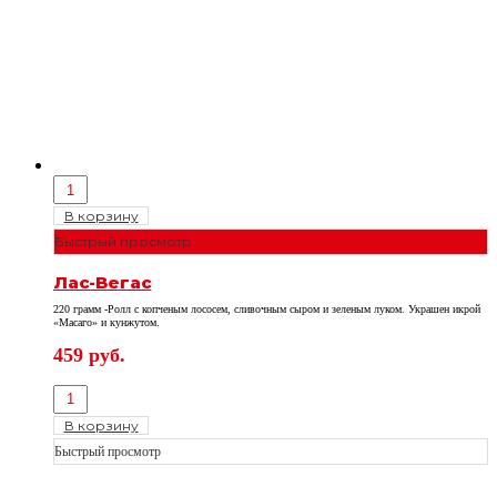
В корзину
Быстрый просмотр
Лас-Вегас
220 грамм -Ролл с копченым лососем, сливочным сыром и зеленым луком. Украшен икрой
«Масаго» и кунжутом.
459
руб.
В корзину
Быстрый просмотр