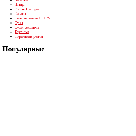
Напитки
Пицца
Роллы Темпура
Салаты
Сеты экономия 10-15%
Супы
Суши-сендвичи
Тортильи
Фирменные роллы
Популярные