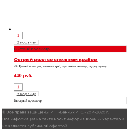
В корзину
Быстрый просмотр
Острый ролл со снежным крабом
235 Грамм Состав: рис, снежный краб, соус спайси, авокадо, огурец, кунжут
440
руб.
В корзину
Быстрый просмотр
© Все права защищены. И П «Банных И. С.» 2014-2020 г.
Вся информация на сайте носит информационный характер и
не является публичной офертой.