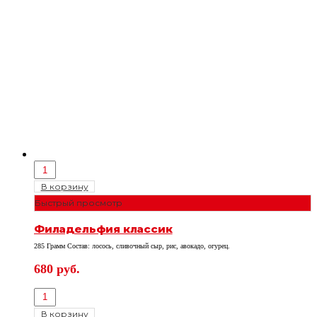
В корзину
Быстрый просмотр
Филадельфия классик
285 Грамм Состав: лосось, сливочный сыр, рис, авокадо, огурец.
680
руб.
В корзину