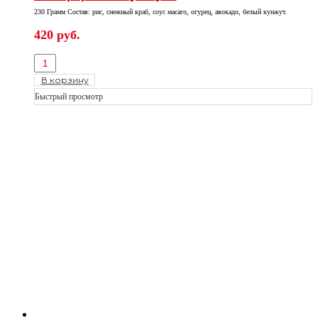
230 Грамм Состав: рис, снежный краб, соус масаго, огурец, авокадо, белый кунжут.
420
руб.
В корзину
Быстрый просмотр