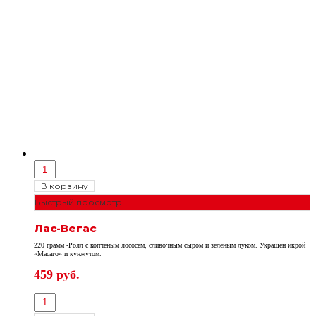
В корзину
Быстрый просмотр
Лас-Вегас
220 грамм -Ролл с копченым лососем, сливочным сыром и зеленым луком. Украшен икрой
«Масаго» и кунжутом.
459
руб.