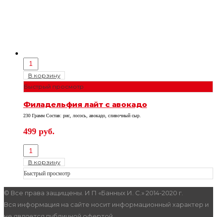
В корзину
Быстрый просмотр
Филадельфия лайт с авокадо
230 Грамм Состав: рис, лосось, авокадо, сливочный сыр.
499
руб.
В корзину
Быстрый просмотр
© Все права защищены. И П «Банных И. С.» 2014-2020 г.
Вся информация на сайте носит информационный характер и
не является публичной офертой.