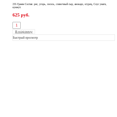
235 Грамм Состав: рис, угорь, лосось, сливочный сыр, авокадо, огурец, Соус унаги,
кунжут.
625
руб.
В корзину
Быстрый просмотр