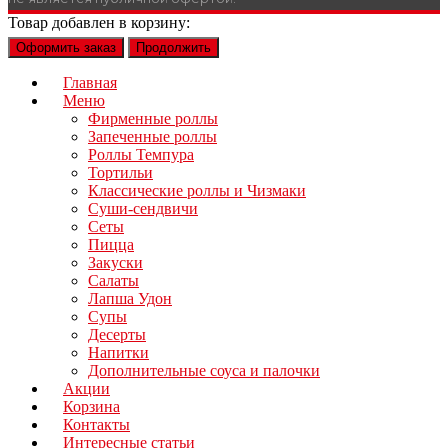
Товар добавлен в корзину:
Оформить заказ
Продолжить
Главная
Меню
Фирменные роллы
Запеченные роллы
Роллы Темпура
Тортильи
Классические роллы и Чизмаки
Суши-сендвичи
Сеты
Пицца
Закуски
Салаты
Лапша Удон
Супы
Десерты
Напитки
Дополнительные соуса и палочки
Акции
Корзина
Контакты
Интересные статьи