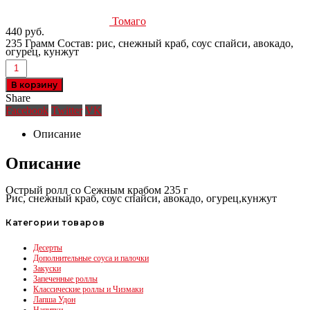
Томаго
440
руб.
235 Грамм Состав: рис, снежный краб, соус спайси, авокадо,
огурец, кунжут
В корзину
Share
Facebook
Twitter
VK
Описание
Описание
Острый ролл со Сежным крабом 235 г
Рис, снежный краб, соус спайси, авокадо, огурец,кунжут
Категории товаров
Десерты
Дополнительные соуса и палочки
Закуски
Запеченные роллы
Классические роллы и Чизмаки
Лапша Удон