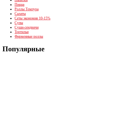
Напитки
Пицца
Роллы Темпура
Салаты
Сеты экономия 10-15%
Супы
Суши-сендвичи
Тортильи
Фирменные роллы
Популярные