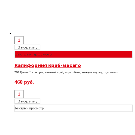
В корзину
Быстрый просмотр
Калифорния краб-масаго
260 Грамм Состав: рис, снежный краб, икра тобико, авокадо, огурец, соус масаго.
460
руб.
В корзину
Быстрый просмотр