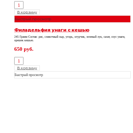
В корзину
Быстрый просмотр
Филадельфия унаги с кешью
245 Грамм Состав: рис, сливочный сыр, угорь, огурчик, зеленый лук, салат, соус унаги,
орешек кешью.
650
руб.
В корзину
Быстрый просмотр