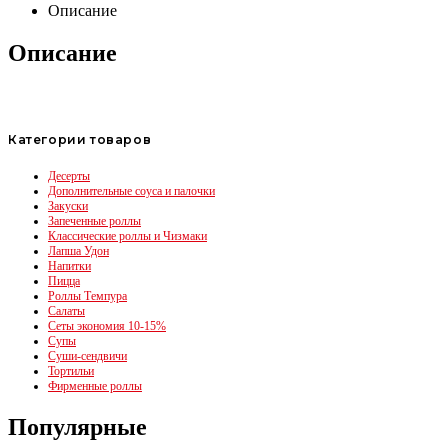
Описание
Описание
Категории товаров
Десерты
Дополнительные соуса и палочки
Закуски
Запеченные роллы
Классические роллы и Чизмаки
Лапша Удон
Напитки
Пицца
Роллы Темпура
Салаты
Сеты экономия 10-15%
Супы
Суши-сендвичи
Тортильи
Фирменные роллы
Популярные