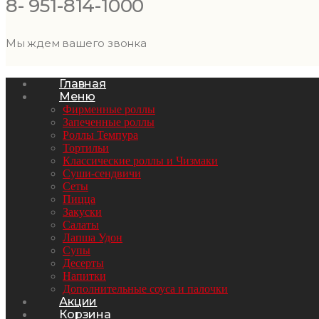
8- 951-814-1000
Мы ждем вашего звонка
Главная
Меню
Фирменные роллы
Запеченные роллы
Роллы Темпура
Тортильи
Классические роллы и Чизмаки
Суши-сендвичи
Сеты
Пицца
Закуски
Салаты
Лапша Удон
Супы
Десерты
Напитки
Дополнительные соуса и палочки
Акции
Корзина