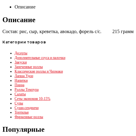
Описание
Описание
Состав: рис, сыр, креветка, авокадо, форель с/с. 215 грамм
Категории товаров
Десерты
Дополнительные соуса и палочки
Закуски
Запеченные роллы
Классические роллы и Чизмаки
Лапша Удон
Напитки
Пицца
Роллы Темпура
Салаты
Сеты экономия 10-15%
Супы
Суши-сендвичи
Тортильи
Фирменные роллы
Популярные