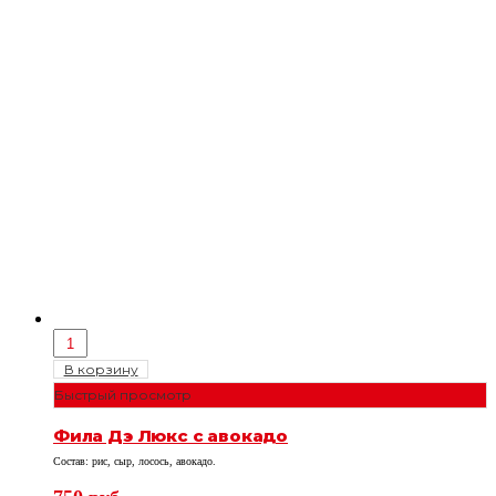
В корзину
Быстрый просмотр
Фила Дэ Люкс с авокадо
Состав: рис, сыр, лосось, авокадо.