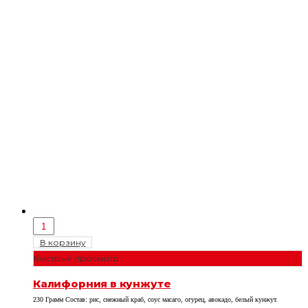
В корзину
Быстрый просмотр
Калифорния в кунжуте
230 Грамм Состав: рис, снежный краб, соус масаго, огурец, авокадо, белый кунжут.