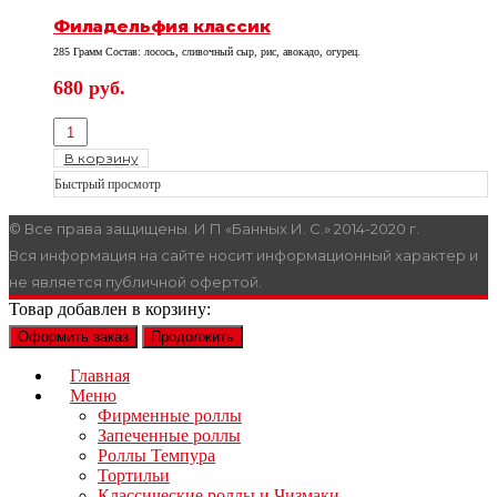
Филадельфия классик
285 Грамм Состав: лосось, сливочный сыр, рис, авокадо, огурец.
680
руб.
В корзину
Быстрый просмотр
© Все права защищены. И П «Банных И. С.» 2014-2020 г.
Вся информация на сайте носит информационный характер и
не является публичной офертой.
Товар добавлен в корзину:
Оформить заказ
Продолжить
Главная
Меню
Фирменные роллы
Запеченные роллы
Роллы Темпура
Тортильи
Классические роллы и Чизмаки