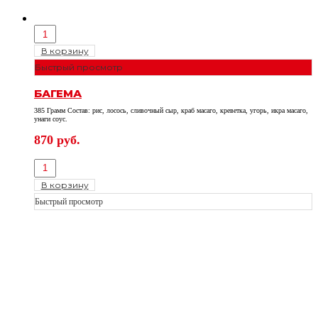
В корзину
Быстрый просмотр
БАГЕМА
385 Грамм Состав: рис, лосось, сливочный сыр, краб масаго, креветка, угорь, икра масаго,
унаги соус.
870
руб.
В корзину
Быстрый просмотр