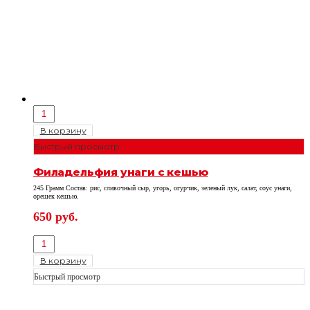
В корзину
Быстрый просмотр
Филадельфия унаги с кешью
245 Грамм Состав: рис, сливочный сыр, угорь, огурчик, зеленый лук, салат, соус унаги,
орешек кешью.
650
руб.
В корзину
Быстрый просмотр